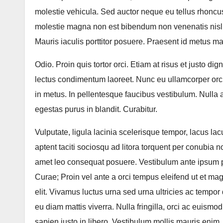
molestie vehicula. Sed auctor neque eu tellus rhoncus 
molestie magna non est bibendum non venenatis nisl 
Mauris iaculis porttitor posuere. Praesent id metus mas
Odio. Proin quis tortor orci. Etiam at risus et justo di
lectus condimentum laoreet. Nunc eu ullamcorper orci
in metus. In pellentesque faucibus vestibulum. Nulla at n
egestas purus in blandit. Curabitur.
Vulputate, ligula lacinia scelerisque tempor, lacus la
aptent taciti sociosqu ad litora torquent per conubia 
amet leo consequat posuere. Vestibulum ante ipsum pri
Curae; Proin vel ante a orci tempus eleifend ut et ma
elit. Vivamus luctus urna sed urna ultricies ac tempor 
eu diam mattis viverra. Nulla fringilla, orci ac euismo
sapien justo in libero. Vestibulum mollis mauris en