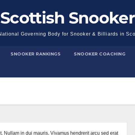
Scottish Snooker
ational Governing Body for Snooker & Billiards in Sc
SNOOKER RANKINGS
SNOOKER COACHING
t. Nullam in dui mauris. Vivamus hendrerit arcu sed erat