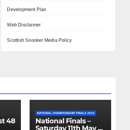
Development Plan
Web Disclaimer
Scottish Snooker Media Policy
NATIONAL CHAMPIONSHIP FINALS 2019
st 48
National Finals –
Saturday 11th May –