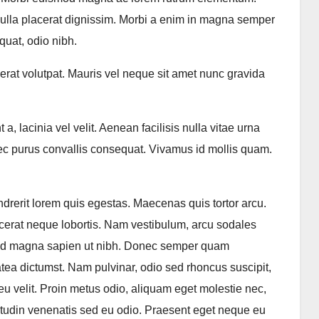
 nulla placerat dignissim. Morbi a enim in magna semper
uat, odio nibh.
 erat volutpat. Mauris vel neque sit amet nunc gravida
, lacinia vel velit. Aenean facilisis nulla vitae urna
ec purus convallis consequat. Vivamus id mollis quam.
rerit lorem quis egestas. Maecenas quis tortor arcu.
erat neque lobortis. Nam vestibulum, arcu sodales
ismod magna sapien ut nibh. Donec semper quam
atea dictumst. Nam pulvinar, odio sed rhoncus suscipit,
u velit. Proin metus odio, aliquam eget molestie nec,
icitudin venenatis sed eu odio. Praesent eget neque eu