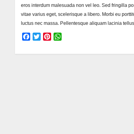
eros interdum malesuada non vel leo. Sed fringilla po
vitae varius eget, scelerisque a libero. Morbi eu portt
luctus nec massa. Pellentesque aliquam lacinia tellus
F
T
P
W
a
w
i
h
c
i
n
a
e
t
t
t
b
t
e
s
o
e
r
A
o
r
e
p
k
s
p
t