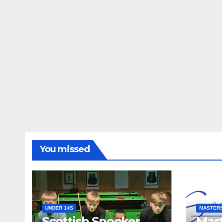
You missed
UNDER 14S
MASTER
Scottish Snooker
Mast