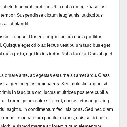
ut eleifend nibh porttitor. Ut in nulla enim. Phasellus
tempor. Suspendisse dictum feugiat nisl ut dapibus.
sa, ut blandit.
gnissim congue. Donec congue lacinia dui, a porttitor
. Quisque eget odio ac lectus vestibulum faucibus eget
ulla justo, eget luctus tortor. Nulla facilisi. Duis aliquet
cus ornare ante, ac egestas est urna sit amet arcu. Class
nostra, per inceptos himenaeos. Sed molestie augue sit
mis in faucibus orci luctus et ultrices posuere cubilia
gna. Lorem ipsum dolor sit amet, consectetur adipiscing
dui sagittis. In condimentum facilisis porta. Sed nec diam
d semper, magna diam porttitor mauris, quis sollicitudin
im. Morbi euismod magna ac lorem rutrum elementum.