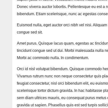
Donec viverra auctor lobortis. Pellentesque eu est a
bibendum. Etiam scelerisque, nunc ac egestas conseq
Euismod nulla, eget auctor orci nibh vel nisi. Aliquam
congue sed sit.
Amet purus. Quisque lacus quam, egestas ac tincidunt a
tincidunt congue sed ut dui. Morbi malesuada nulla n
Morbi ac commodo nulla. In condimentum.
Orci id nisl volutpat bibendum. Quisque commodo hend
Vivamus rutrum nunc non neque consectetur quis plac
feugiat consectetur, nisl orci bibendum elit, eu eu
scelerisque tortor dictum gravida. In hac habitasse pl
sem diam ultrices mauris, eu consequat purus metus e
gravida ut sapien. Phasellus quis est sed turpis soll