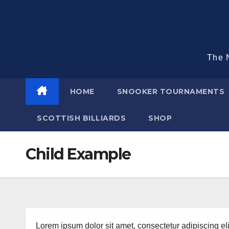
Skip
to
content
The N
HOME
SNOOKER TOURNAMENTS
SCOTTISH BILLIARDS
SHOP
Child Example
Lorem ipsum dolor sit amet, consectetur adipiscing eli